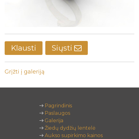
Klausti
Siųsti
Grįžti į galeriją
Pagrindinis
Paslaugos
Galerija
Žiedų dydžių lentelė
Aukso supirkimo kainos