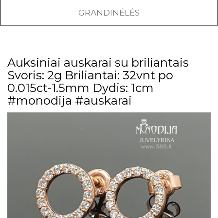
GRANDINĖLĖS
Auksiniai auskarai su briliantais
Svoris: 2g Briliantai: 32vnt po
0.015ct-1.5mm Dydis: 1cm
#monodija #auskarai