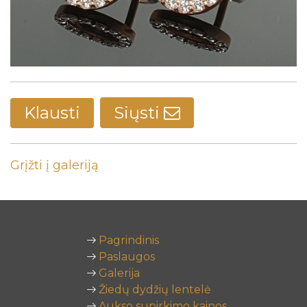
Klausti
Siųsti
Grįžti į galeriją
Pagrindinis
Paslaugos
Galerija
Žiedų dydžių lentelė
Aukso supirkimo kainos