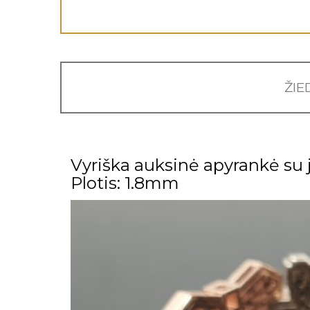
ŽIE
Vyriška auksinė apyrankė su
Plotis: 1.8mm