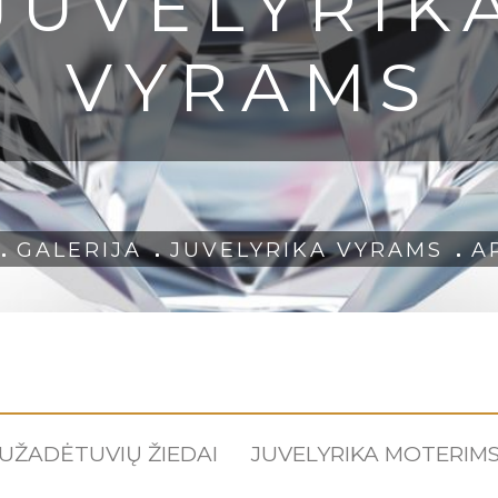
JUVELYRIK
VYRAMS
GALERIJA
JUVELYRIKA VYRAMS
A
UŽADĖTUVIŲ ŽIEDAI
JUVELYRIKA MOTERIM