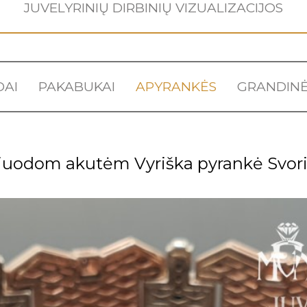
JUVELYRINIŲ DIRBINIŲ VIZUALIZACIJOS
DAI
PAKABUKAI
APYRANKĖS
GRANDINĖ
 juodom akutėm Vyriška pyrankė Svori