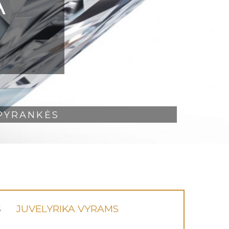
A
PYRANKĖS
S
JUVELYRIKA VYRAMS