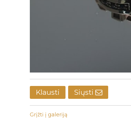
Klausti
Siųsti
Grįžti į galeriją