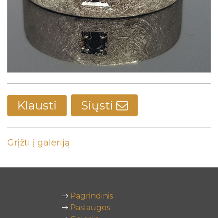
Klausti
Siųsti
Grįžti į galeriją
Pagrindinis
Paslaugos