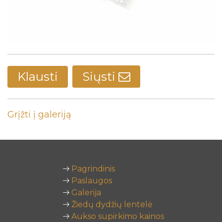
Klausti
Siųsti
Grįžti į galeriją
Pagrindinis
Paslaugos
Galerija
Žiedų dydžių lentelė
Aukso supirkimo kainos