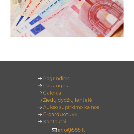
Pagrindinis
Paslaugos
Galerija
Žiedų dydžių lentelė
Aukso supirkimo kainos
E-parduotuvė
Kontaktai
info@585.lt