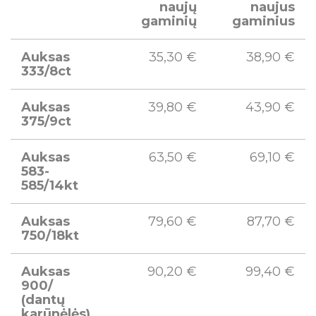
naujų
naujus
gaminių
gaminius
Auksas
35,30 €
38,90 €
333/8ct
Auksas
39,80 €
43,90 €
375/9ct
Auksas
63,50 €
69,10 €
583-
585/14kt
Auksas
79,60 €
87,70 €
750/18kt
Auksas
90,20 €
99,40 €
900/
(dantų
karūnėlės)