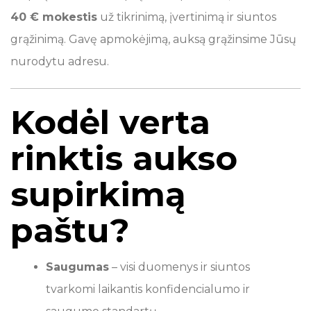
40 € mokestis
už tikrinimą, įvertinimą ir siuntos
grąžinimą. Gavę apmokėjimą, auksą grąžinsime Jūsų
nurodytu adresu.
Kodėl verta
rinktis aukso
supirkimą
paštu?
Saugumas
– visi duomenys ir siuntos
tvarkomi laikantis konfidencialumo ir