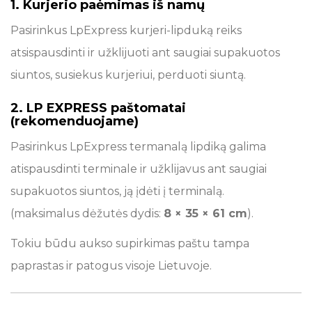
1. Kurjerio paėmimas iš namų
Pasirinkus LpExpress kurjeri-lipduką reiks
atsispausdinti ir užklijuoti ant saugiai supakuotos
siuntos, susiekus kurjeriui, perduoti siuntą.
2. LP EXPRESS paštomatai
(rekomenduojame)
Pasirinkus LpExpress termanalą lipdiką galima
atispausdinti terminale ir užklijavus ant saugiai
supakuotos siuntos, ją įdėti į terminalą.
(maksimalus dėžutės dydis:
8 × 35 × 61 cm
).
Tokiu būdu aukso supirkimas paštu tampa
paprastas ir patogus visoje Lietuvoje.