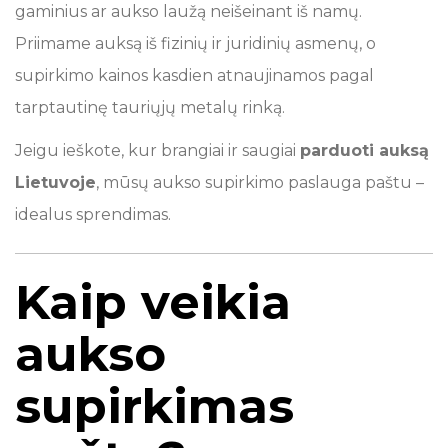
gaminius ar aukso laužą neišeinant iš namų.
Priimame auksą iš fizinių ir juridinių asmenų, o
supirkimo kainos kasdien atnaujinamos pagal
tarptautinę tauriųjų metalų rinką.
Jeigu ieškote, kur brangiai ir saugiai
parduoti auksą
Lietuvoje
, mūsų aukso supirkimo paslauga paštu –
idealus sprendimas.
Kaip veikia
aukso
supirkimas