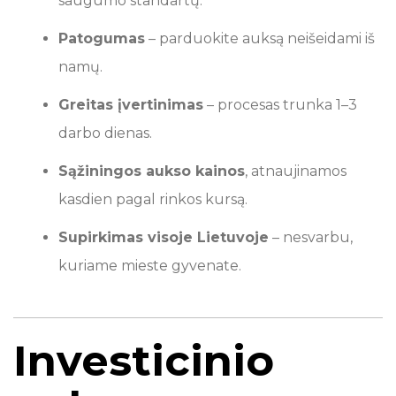
saugumo standartų.
Patogumas
– parduokite auksą neišeidami iš
namų.
Greitas įvertinimas
– procesas trunka 1–3
darbo dienas.
Sąžiningos aukso kainos
, atnaujinamos
kasdien pagal rinkos kursą.
Supirkimas visoje Lietuvoje
– nesvarbu,
kuriame mieste gyvenate.
Investicinio