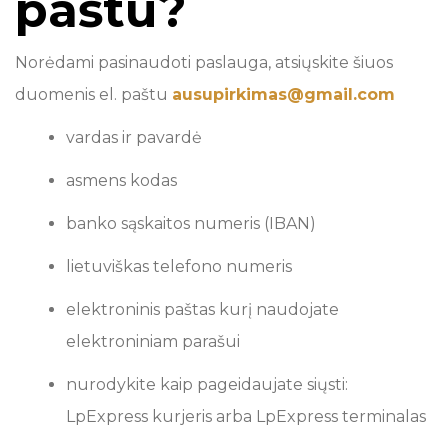
paštu?
Norėdami pasinaudoti paslauga, atsiųskite šiuos
duomenis el. paštu
ausupirkimas@gmail.com
vardas ir pavardė
asmens kodas
banko sąskaitos numeris (IBAN)
lietuviškas telefono numeris
elektroninis paštas kurį naudojate
elektroniniam parašui
nurodykite kaip pageidaujate siųsti:
LpExpress kurjeris arba LpExpress terminalas