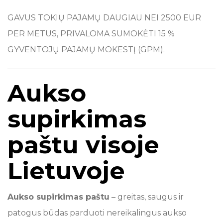
GAVUS TOKIŲ PAJAMŲ DAUGIAU NEI 2500 EUR
PER METUS, PRIVALOMA SUMOKĖTI 15 %
GYVENTOJŲ PAJAMŲ MOKESTĮ (GPM).
Aukso
supirkimas
paštu visoje
Lietuvoje
Aukso supirkimas paštu
– greitas, saugus ir
patogus būdas parduoti nereikalingus aukso