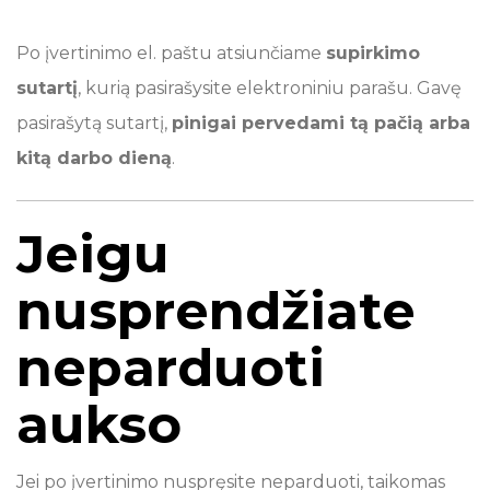
Po įvertinimo el. paštu atsiunčiame
supirkimo
sutartį
, kurią pasirašysite elektroniniu parašu. Gavę
pasirašytą sutartį,
pinigai pervedami tą pačią arba
kitą darbo dieną
.
Jeigu
nusprendžiate
neparduoti
aukso
Jei po įvertinimo nuspręsite neparduoti, taikomas