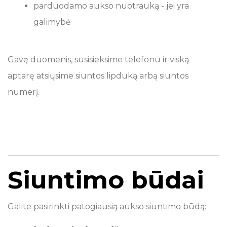
parduodamo aukso nuotrauką - jei yra
galimybė
Gavę duomenis, susisieksime telefonu ir viską
aptarę atsiųsime siuntos lipduką arbą siuntos
numerį.
Siuntimo būdai
Galite pasirinkti patogiausią aukso siuntimo būdą: