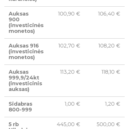
Auksas
100,90 €
106,40 €
900
(investicinės
monetos)
Auksas 916
102,70 €
108,20 €
(investicinės
monetos)
Auksas
113,20 €
118,10 €
999,9/24kt
(investicinis
auksas)
Sidabras
1,00 €
1,20 €
800-999
5 rb
445,00 €
500,00 €