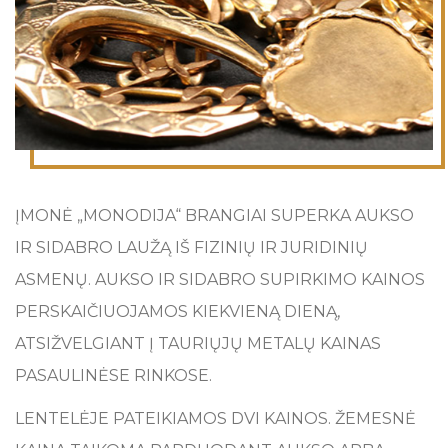
ĮMONĖ „MONODIJA“ BRANGIAI SUPERKA AUKSO
IR SIDABRO LAUŽĄ IŠ FIZINIŲ IR JURIDINIŲ
ASMENŲ. AUKSO IR SIDABRO SUPIRKIMO KAINOS
PERSKAIČIUOJAMOS KIEKVIENĄ DIENĄ,
ATSIŽVELGIANT Į TAURIŲJŲ METALŲ KAINAS
PASAULINĖSE RINKOSE.
LENTELĖJE PATEIKIAMOS DVI KAINOS. ŽEMESNĖ