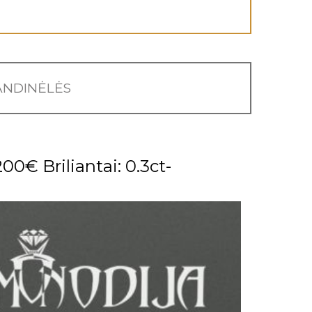
NDINĖLĖS
00€ Briliantai: 0.3ct-