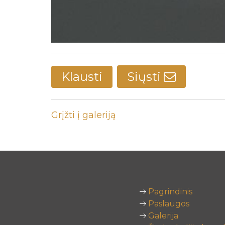
Klausti
Siųsti
Grįžti į galeriją
Pagrindinis
Paslaugos
Galerija