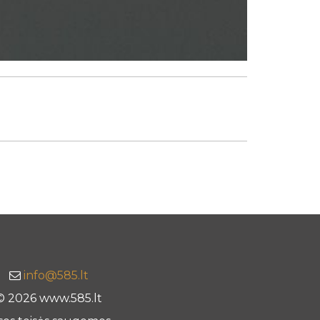
info@585.lt
© 2026 www.585.lt