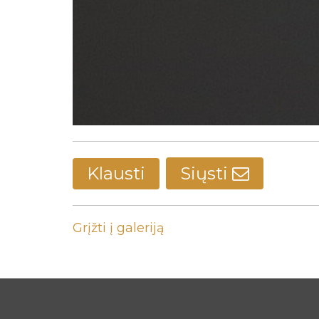
Klausti
Siųsti
Grįžti į galeriją