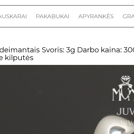
AUSKARAI
PAKABUKAI
APYRANKĖS
GRA
deimantais Svoris: 3g Darbo kaina: 300
e kilputės