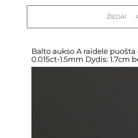
ŽIEDAI
Balto aukso A raidelė puošta 
0.015ct-1.5mm Dydis: 1.7cm b