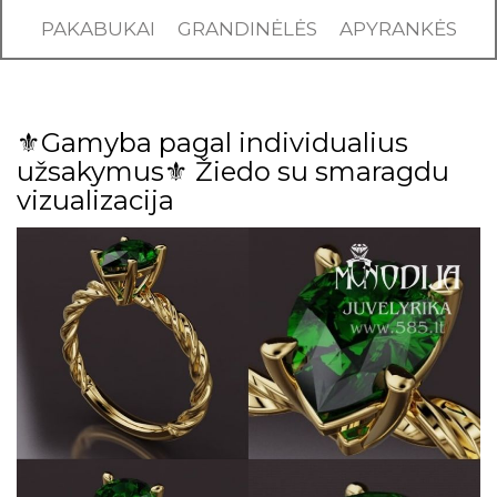
PAKABUKAI
GRANDINĖLĖS
APYRANKĖS
⚜️Gamyba pagal individualius
užsakymus⚜️ Žiedo su smaragdu
vizualizacija