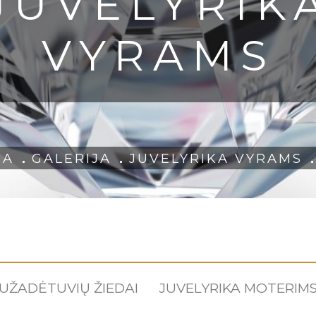
JUVELYRIK
VYRAMS
IA
GALERIJA
JUVELYRIKA VYRAMS
UŽADĖTUVIŲ ŽIEDAI
JUVELYRIKA MOTERIM