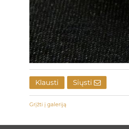
Klausti
Siųsti
Grįžti į galeriją